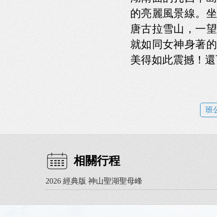
的亮麗風景線。坐
唐古拉雪山，一望
就如同女神身著的
美得如此震撼！還
班
相關行程
2026 經典版 神山聖湖聖母峰