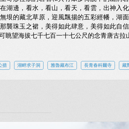
在湖邊，看水，看山，看天，看雲，出神入化
無垠的藏北草原，迎風飄揚的五彩經幡，湖面
那襲珠玉之裙，美得如此肆意，美得如此自信
可眺望海拔七千七百一十七公尺的念青唐古拉
公措
湖畔求子洞
雅魯藏布江
長青春科爾寺
藏