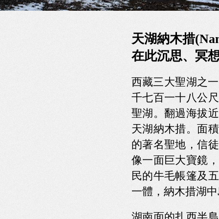
天湖納木措(Namts
在此沉思、冥
西藏三大聖湖之一
千七百一十八公尺
聖湖。翻過海拔近
天湖納木措。面積
的著名聖地，信徒
像一面巨大寶鏡，
民的牛毛帳篷及五
一體，納木措湖中
湖南面的扎西半島