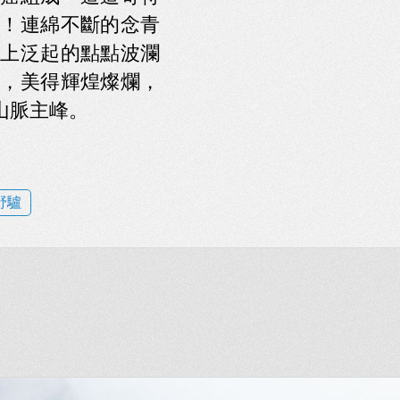
！連綿不斷的念青
上泛起的點點波瀾
，美得輝煌燦爛，
山脈主峰。
野驢