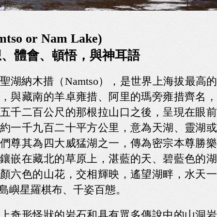
o or Nam Lake)
想、體會、頓悟，與神耳語
聖湖納木措（Namtso），是世界上海拔最高
，與藏南的羊卓雍措、阿里的瑪旁雍措齊名，
五千二百公尺的那根拉山口之後，呈現在眼前
約一千九百二十平方公里，意為天湖、靈湖或
們尊其為四大威猛湖之一，傳為密宗本尊勝樂
鑲嵌在藏北的草原上，湛藍的天、碧藍色的湖
顏六色的山花，交相輝映，遙望湖畔，水天一
島嶼星羅棋布、千姿百態。
上奇形怪狀的岩石和具有眾多傳說中的山洞岩