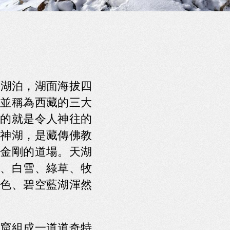
的湖泊，湖面海拔四
並稱為西藏的三大
的就是令人神往的
神湖，是藏傳佛教
金剛的道場。天湖
、白雪、綠草、牧
色、碧空藍湖渾然
窟組成一道道奇特