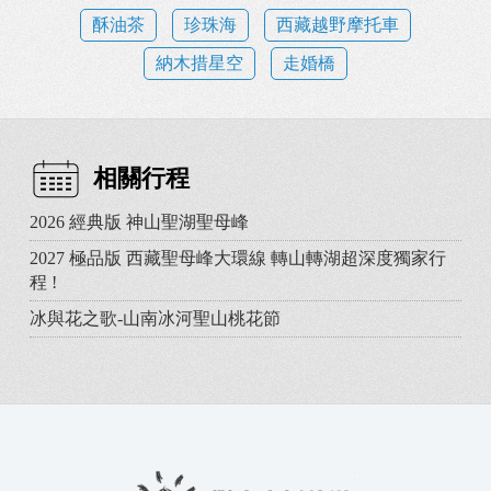
酥油茶
珍珠海
西藏越野摩托車
納木措星空
走婚橋
相關行程
2026 經典版 神山聖湖聖母峰
2027 極品版 西藏聖母峰大環線 轉山轉湖超深度獨家行
程 !
冰與花之歌-山南冰河聖山桃花節