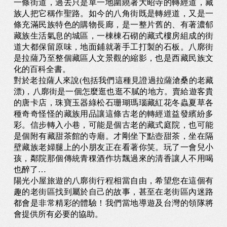
一條街道，過去只是單一地圍繞著大昭寺的轉經道，藏
族人把它稱作聖路。如今的八角街既是轉經道，又是一
條充滿民族特色的購物長廊，是一整片舊的、有著濃郁
藏族生活氣息的城區，一棟棟石砌的藏式樓房組成的街
道大都保留原味，地面鋪就著手工打製的石板。八廓街
是拉薩乃至整個藏區人文景觀的縮影，也是西藏民族文
化的百科全書。
對於老拉薩人來說(包括我們這種見證過拉薩滄桑的老藏
漂)，八廓街是一個怎麼逛也逛不膩的地方。賣給遊客貴
的唐卡店，珠寶玉器綠松石珊瑚瑪瑙藏紅花冬蟲夏草各
種奇奇怪怪的藏族用品讓這條古老的轉經道益發繽紛多
彩。信步轉入小巷，可能是個古老的藏式庭院，也可能
是個附有藏甜茶館的寺廟。才剛坐下點壺甜茶，坐在隔
壁藏族老婦腿上的小朋友正在看著你笑。玩了一會兒小
孩，鄰院那個傳統青稞酒作坊飄過來的清香讓人不用喝
也醉了…
陽光小屋旅遊的八廓街行程相當自由，希望您在這個有
趣的老街區找到屬於自己的故事，甚至在老街區內迷路
都會是非常精彩的體驗！我們當地導遊及台灣的領隊將
會提供所有必要的協助。