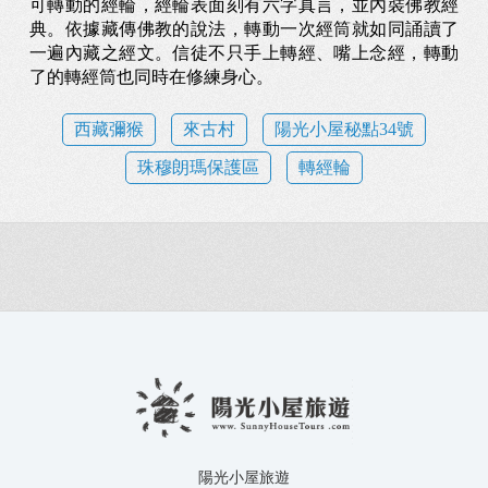
可轉動的經輪，經輪表面刻有六字真言，並內裝佛教經
典。依據藏傳佛教的說法，轉動一次經筒就如同誦讀了
一遍內藏之經文。信徒不只手上轉經、嘴上念經，轉動
了的轉經筒也同時在修練身心。
西藏彌猴
來古村
陽光小屋秘點34號
珠穆朗瑪保護區
轉經輪
陽光小屋旅遊