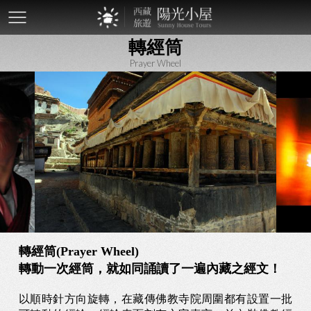
mobile-
轉經筒
btn
Prayer Wheel
轉經筒(Prayer Wheel)
轉動一次經筒，就如同誦讀了一遍內藏之經文！
以順時針方向旋轉，在藏傳佛教寺院周圍都有設置一批