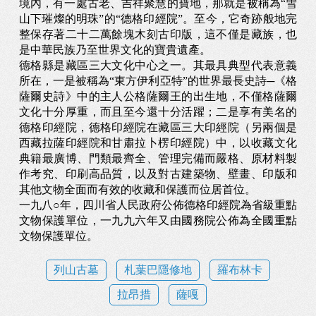
境內，有一處古老、吉祥聚慧的寶地，那就是被稱為“雪
山下璀燦的明珠”的“德格印經院”。至今，它奇跡般地完
整保存著二十二萬餘塊木刻古印版，這不僅是藏族，也
是中華民族乃至世界文化的寶貴遺產。
德格縣是藏區三大文化中心之一。其最具典型代表意義
所在，一是被稱為“東方伊利亞特”的世界最長史詩─《格
薩爾史詩》中的主人公格薩爾王的出生地，不僅格薩爾
文化十分厚重，而且至今還十分活躍；二是享有美名的
德格印經院，德格印經院在藏區三大印經院（另兩個是
西藏拉薩印經院和甘肅拉卜楞印經院）中，以收藏文化
典籍最廣博、門類最齊全、管理完備而嚴格、原材料製
作考究、印刷高品質，以及對古建築物、壁畫、印版和
其他文物全面而有效的收藏和保護而位居首位。
一九八○年，四川省人民政府公佈德格印經院為省級重點
文物保護單位，一九九六年又由國務院公佈為全國重點
文物保護單位。
列山古墓
札葉巴隱修地
羅布林卡
拉昂措
薩嘎