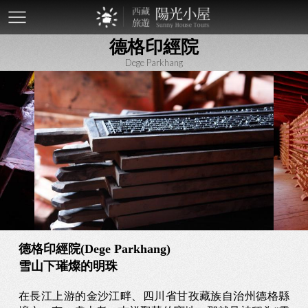
mobile-
德格印經院
btn
Dege Parkhang
德格印經院(Dege Parkhang)
雪山下璀燦的明珠
在長江上游的金沙江畔、四川省甘孜藏族自治州德格縣