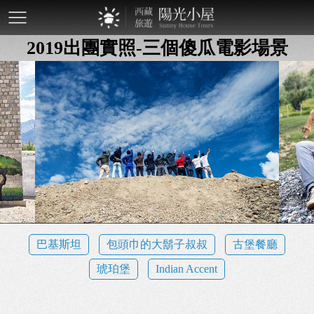
mobile-
2019出團實照-三個傻瓜電影場景
btn
巴基斯坦
包頭巾的大鬍子叔叔
古堡餐廳
琥珀堡
Indian Accent