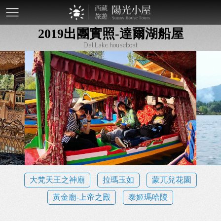
mobile-
2019出團實照-達爾湖船屋
btn
Dal Lake houseboat
大梵天王之神廟
拉瑪玉如
蒙兀兒花園
黃金廟-上帝之殿
泰姬瑪哈陵