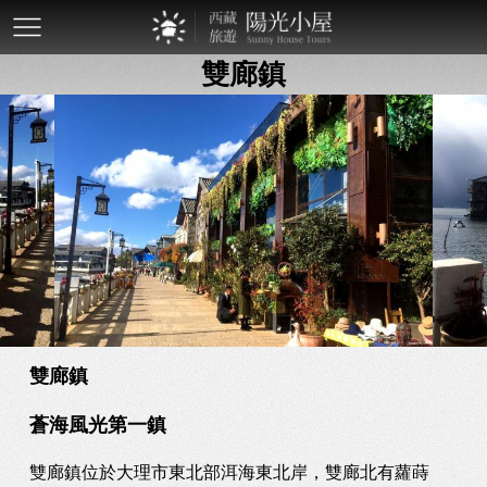
mobile-
雙廊鎮
btn
雙廊鎮
蒼海風光第一鎮
雙廊鎮位於大理市東北部洱海東北岸，雙廊北有蘿蒔