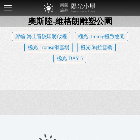
mobile-
奧斯陸-維格朗雕塑公園
btn
郵輪-海上冒險即將啟程
極光-Tromsø極致悠閒
極光-Tromsø滑雪場
極光-狗拉雪橇
極光-DAY 5